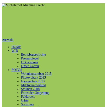
Auswahl
HOME
WIR
Betriebsgeschichte
Pressespiegel
Exkursionen
Unser Garten
FOTOS
Wohnhausumbau 2015
Photovoltaik 2013
Garagenbau 2013
Milchverarbeitung
Stallbau 2008
Fotos der Umgebung
Feldarbeit
Gäste
Sonstiges