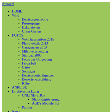
Auswahl
HOME
WIR
Betriebsgeschichte
Pressespiegel
Exkursionen
Unser Garten
FOTOS
Wohnhausumbau 2015
Photovoltaik 2013
Garagenbau 2013
Milchverarbeitung
Stallbau 2008
Fotos der Umgebung
Feldarbeit
Gäste
Sonstiges
Betriebsbesichtigungen
Bewerter-ausbildung
Kühe
ANREISE
Direktvermarktung
ONLINE-SHOP
Shop-Registrierung
AGB's Michelerhof
Partner
News