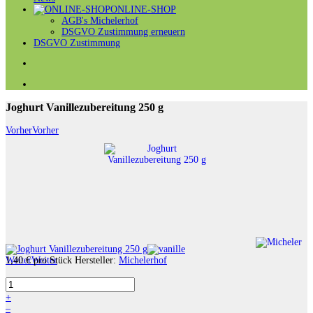
ONLINE-SHOP
AGB's Michelerhof
DSGVO Zustimmung erneuern
DSGVO Zustimmung
Joghurt Vanillezubereitung 250 g
Vorher
Vorher
Weiter
1,40 €
Weiter
pro Stück
Hersteller:
Michelerhof
+
–