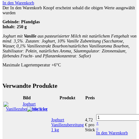
In den Warenkorb
Der In den Warenkorb Knopf erscheint sobald die obigen Werte ausgewählt
wurden
Gebinde:
Pfandglas
Inhalt:
250 g
Joghurt mit
Vanille
aus pasteurisierter Milch mit natürlichem Fettgehalt von
mind. 3,5%. Zutaten: Joghurt, 10% Vanille Zubereitung (Saccharose,
Wasser, 0,1% Vanilleextrakt Bourbon/natürliches Vanillearoma Bourbon,
Stabilisator: Pektin, natürliches Aroma, Säureregulator: Zitronensäure,
färbendes Frucht- und Pflanzenkonzentrat: Saflor)
Maximale Lagertemperatur +6°C
Verwandte Produkte
Bild
Produkt
Preis
Joghurt
4,72
+
Vanillezubereitung
€
pro
–
1 kg
Stück
In den Warenkorb