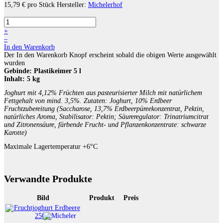
15,79 €
pro Stück
Hersteller:
Michelerhof
+
–
In den Warenkorb
Der In den Warenkorb Knopf erscheint sobald die obigen Werte ausgewählt
wurden
Gebinde:
Plastikeimer 5 l
Inhalt:
5 kg
Joghurt mit 4,12% Früchten aus pasteurisierter Milch mit natürlichem
Fettgehalt von mind. 3,5%. Zutaten: Joghurt, 10% Erdbeer
Fruchtzubereitung (Saccharose, 13,7% Erdbeerpüreekonzentrat, Pektin,
natürliches Aroma, Stabilisator: Pektin; Säureregulator: Trinatriumcitrat
und Zitronensäure, färbende Frucht- und Pflanzenkonzentrate: schwarze
Karotte)
Maximale Lagertemperatur +6°C
Verwandte Produkte
Bild
Produkt
Preis