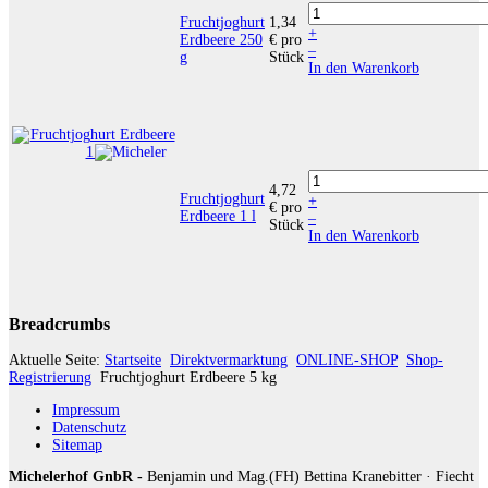
Fruchtjoghurt
1,34
+
Erdbeere 250
€
pro
–
g
Stück
In den Warenkorb
4,72
Fruchtjoghurt
+
€
pro
Erdbeere 1 l
–
Stück
In den Warenkorb
Breadcrumbs
Aktuelle Seite:
Startseite
Direktvermarktung
ONLINE-SHOP
Shop-
Registrierung
Fruchtjoghurt Erdbeere 5 kg
Impressum
Datenschutz
Sitemap
Michelerhof GnbR -
Benjamin und Mag.(FH) Bettina Kranebitter · Fiecht