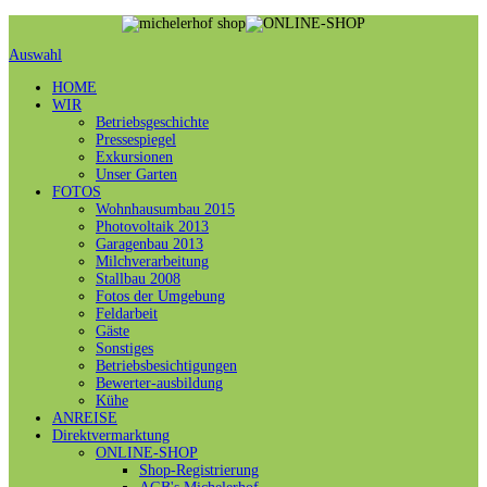
Auswahl
HOME
WIR
Betriebsgeschichte
Pressespiegel
Exkursionen
Unser Garten
FOTOS
Wohnhausumbau 2015
Photovoltaik 2013
Garagenbau 2013
Milchverarbeitung
Stallbau 2008
Fotos der Umgebung
Feldarbeit
Gäste
Sonstiges
Betriebsbesichtigungen
Bewerter-ausbildung
Kühe
ANREISE
Direktvermarktung
ONLINE-SHOP
Shop-Registrierung