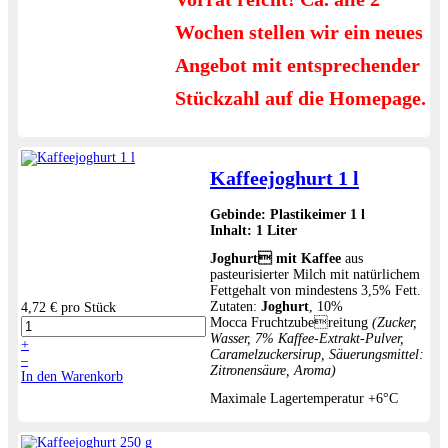
Wochen stellen wir ein neues
Angebot mit entsprechender
Stückzahl auf die Homepage.
Kaffeejoghurt 1 l
Gebinde:
Plastikeimer 1 l
Inhalt:
1 Liter
Joghurt
mit Kaffee
aus
pasteurisierter Milch mit natürlichem
Fettgehalt von mindestens 3,5% Fett.
Zutaten:
Joghurt
, 10%
4,72 €
pro Stück
Mocca Fruchtzubereitung
(Zucker,
Wasser, 7% Kaffee-Extrakt-Pulver,
+
Caramelzuckersirup, Säuerungsmittel:
–
Zitronensäure, Aroma)
In den Warenkorb
Maximale Lagertemperatur +6°C