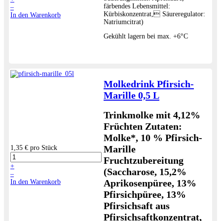
färbendes Lebensmittel:
–
Kürbiskonzentrat, Säureregulator:
In den Warenkorb
Natriumcitrat)
Gekühlt lagern bei max. +6°C
Molkedrink Pfirsich-
Marille 0,5 L
Trinkmolke mit 4,12%
Früchten
Zutaten:
Molke
*, 10 % Pfirsich-
Marille
1,35 €
pro Stück
Fruchtzubereitung
+
(Saccharose, 15,2%
–
Aprikosenpüree, 13%
In den Warenkorb
Pfirsichpüree, 13%
Pfirsichsaft aus
Pfirsichsaftkonzentrat,