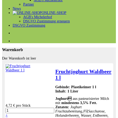
AGB's Michelerhof
Partner
News
ONLINE-SHOP
AGB's Michelerhof
DSGVO Zustimmung erneuern
DSGVO Zustimmung
Warenkorb
Der Warenkorb ist leer
Fruchtjoghurt Waldbeer
1 l
Gebinde:
Plastikeimer 1 l
Inhalt:
1 Liter
Joghurt
aus pasteurisierter Milch
mit
mindestens 3,5% Fett.
4,72 €
pro Stück
Zutaten:
Joghurt
Fruchtzubereitung,(Saccharose,
+
Holunderbeeren, Wasser, Erdbeeren,