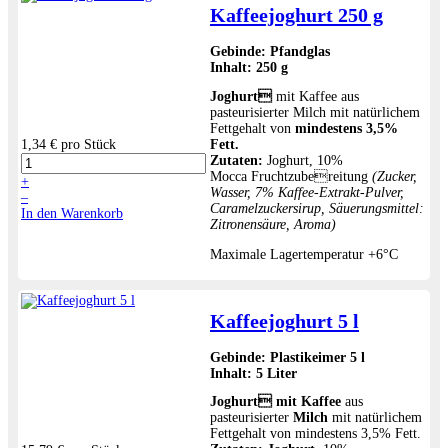
Kaffeejoghurt 250 g
Gebinde:
Pfandglas
Inhalt:
250 g
Joghurt
mit Kaffee aus
pasteurisierter Milch mit natürlichem
Fettgehalt von
mindestens 3,5%
1,34 €
pro Stück
Fett.
Zutaten:
Joghurt, 10%
Mocca Fruchtzubereitung
(Zucker,
+
Wasser, 7% Kaffee-Extrakt-Pulver,
–
Caramelzuckersirup, Säuerungsmittel:
In den Warenkorb
Zitronensäure, Aroma)
Maximale Lagertemperatur +6°C
Kaffeejoghurt 5 l
Gebinde:
Plastikeimer 5 l
Inhalt:
5 Liter
Joghurt
mit Kaffee
aus
pasteurisierter
Milch
mit natürlichem
Fettgehalt von mindestens 3,5% Fett.