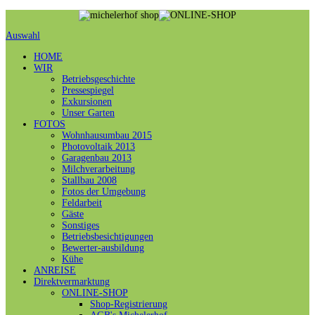
Auswahl
HOME
WIR
Betriebsgeschichte
Pressespiegel
Exkursionen
Unser Garten
FOTOS
Wohnhausumbau 2015
Photovoltaik 2013
Garagenbau 2013
Milchverarbeitung
Stallbau 2008
Fotos der Umgebung
Feldarbeit
Gäste
Sonstiges
Betriebsbesichtigungen
Bewerter-ausbildung
Kühe
ANREISE
Direktvermarktung
ONLINE-SHOP
Shop-Registrierung