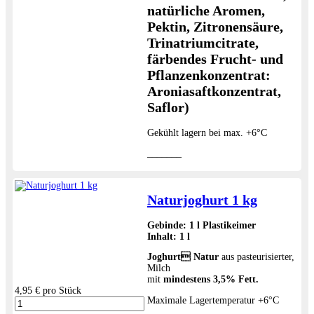
natürliche Aromen,
Pektin, Zitronensäure,
Trinatriumcitrate,
färbendes Frucht- und
Pflanzenkonzentrat:
Aroniasaftkonzentrat,
Saflor)
Gekühlt lagern bei max. +6°C
_______
Naturjoghurt 1 kg
Gebinde: 1 l
Plastikeimer
Inhalt:
1 l
Joghurt Natur
aus pasteurisierter,
Milch
mit
mindestens 3,5% Fett.
4,95 €
pro Stück
Maximale Lagertemperatur +6°C