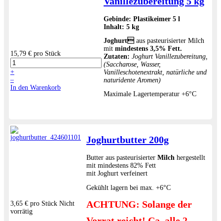
Vanillezubereitung 5 kg
Gebinde:
Plastikeimer 5 l
Inhalt:
5 kg
Joghurt
aus pasteurisierter Milch
mit
mindestens 3,5% Fett.
15,79 €
pro Stück
Zutaten:
Joghurt Vanillezubereitung,
(Saccharose, Wasser,
+
Vanilleschotenextrakt, natürliche und
–
naturidente Aromen)
In den Warenkorb
Maximale Lagertemperatur +6°C
Joghurtbutter 200g
Butter aus pasteurisierter
Milch
hergestellt
mit mindestens 82% Fett
mit Joghurt verfeinert
Gekühlt lagern bei max. +6°C
ACHTUNG: Solange der
3,65 €
pro Stück
Nicht
vorrätig
Vorrat reicht! Ca. alle 2