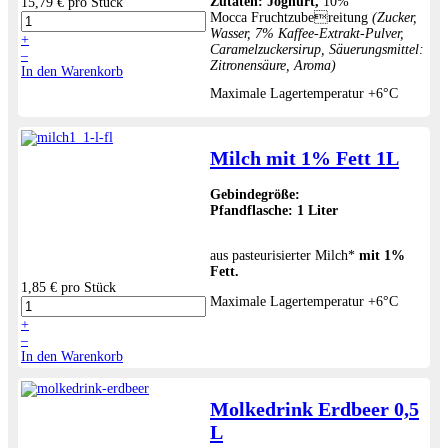
Zutaten:
Joghurt,
10%
15,79 €
pro Stück
Mocca Fruchtzubereitung
(Zucker,
Wasser, 7% Kaffee-Extrakt-Pulver,
+
Caramelzuckersirup, Säuerungsmittel:
–
Zitronensäure, Aroma)
In den Warenkorb
Maximale Lagertemperatur +6°C
Milch mit 1% Fett 1L
Gebindegröße:
Pfandf
lasche:
1 Liter
aus pasteurisierter Milch*
mit 1%
Fett.
1,85 €
pro Stück
Maximale Lagertemperatur +6°C
+
–
In den Warenkorb
Molkedrink Erdbeer 0,5
L