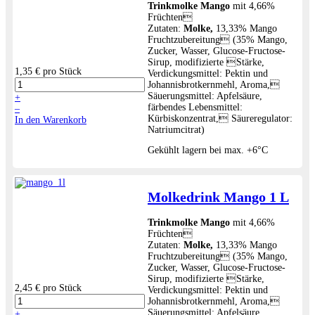
Trinkmolke Mango
mit 4,66%
Früchten
Zutaten:
Molke,
13,33% Mango
Fruchtzubereitung (35% Mango,
Zucker, Wasser, Glucose-Fructose-
Sirup, modifizierte Stärke,
1,35 €
pro Stück
Verdickungsmittel: Pektin und
Johannisbrotkernmehl, Aroma,
Säuerungsmittel: Apfelsäure,
+
färbendes Lebensmittel:
–
Kürbiskonzentrat, Säureregulator:
In den Warenkorb
Natriumcitrat)
Gekühlt lagern bei max. +6°C
Molkedrink Mango 1 L
Trinkmolke Mango
mit 4,66%
Früchten
Zutaten:
Molke,
13,33% Mango
Fruchtzubereitung (35% Mango,
Zucker, Wasser, Glucose-Fructose-
Sirup, modifizierte Stärke,
2,45 €
pro Stück
Verdickungsmittel: Pektin und
Johannisbrotkernmehl, Aroma,
Säuerungsmittel: Apfelsäure,
+