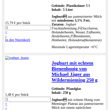
Gebinde:
Plastikeimer 5 l
Inhalt:
5 Liter
Joghurt
aus pasteurisierter Milch
mit
mindestens 3,5% Fett.
15,79 €
pro Stück
Zutaten:
Joghurt
Fruchtzubereitung,(Saccharose,
+
Holunderbeeren, Wasser, Erdbeeren,
–
Heidelbeeren,Brombeeren,
In den Warenkorb
Himbeeren, Holundersaftkonzentrat)
Maximale Lagertemperatur +6°C
Joghurt mit echtem
Bienenhonig von
Michael Jäger aus
Wildermieming 250 g
Gebinde:
Pfandglas
Inhalt:
250 g
1,48 €
pro Stück
Joghurt
mit echtem Honig vom
+
Mieminger Plateau aus pasteurisierter
–
Milch mit einem natürlichen