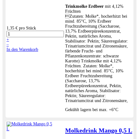
Trinkmolke Erdbeer
mit 4,12%
Früchten
Zutaten: Molke*, hocherhitzt bei
mind. 85°C, 10% Erdbeer
Fruchtzubereitung (Saccharose,
1,35 €
pro Stück
13,7% Erdbeerpüreekonzentrat,
Pektin, natürliches Aroma,
+
Stabilisator: Pektin; Säureregulator:
–
Trinatriumcitrat und Zitronensäure,
In den Warenkorb
färbende Frucht- und
Pflanzenkonzentrate: schwarze
Karotte) Trinkmolke mit 4,12%
Früchten. Zutaten: Molke*,
hocherhitzt bei mind. 85°C, 10%
Erdbeer Fruchtzubereitung
(Saccharose, 13,7%
Erdbeerpüreekonzentrat, Pektin,
natürliches Aroma, Stabilisator:
Pektin; Säureregulator:
Trinatriumcitrat und Zitronensäure,
Gekühlt lagern bei max. +6°C
Molkedrink Mango 0,5 L